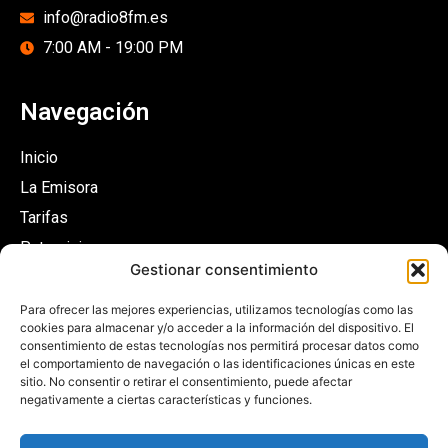
info@radio8fm.es
7:00 AM - 19:00 PM
Navegación
Inicio
La Emisora
Tarifas
Patrocinios
Gestionar consentimiento
Contacto
Para ofrecer las mejores experiencias, utilizamos tecnologías como las
cookies para almacenar y/o acceder a la información del dispositivo. El
consentimiento de estas tecnologías nos permitirá procesar datos como
Escúchanos
el comportamiento de navegación o las identificaciones únicas en este
sitio. No consentir o retirar el consentimiento, puede afectar
negativamente a ciertas características y funciones.
EN DIRECTO